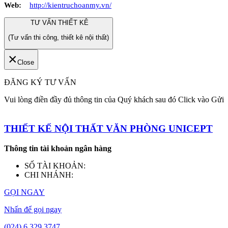
Web:
http://kientruchoanmy.vn/
TƯ VẤN THIẾT KÊ
(Tư vấn thi công, thiết kê nội thất)
×
Close
ĐĂNG KÝ TƯ VẤN
Vui lòng điền đầy đủ thông tin của Quý khách sau đó Click vào Gửi
THIẾT KẾ NỘI THẤT VĂN PHÒNG UNICEPT
Thông tin tài khoản ngân hàng
SỐ TÀI KHOẢN:
CHI NHÁNH:
GỌI NGAY
Nhấn để gọi ngay
(024) 6 329 3747