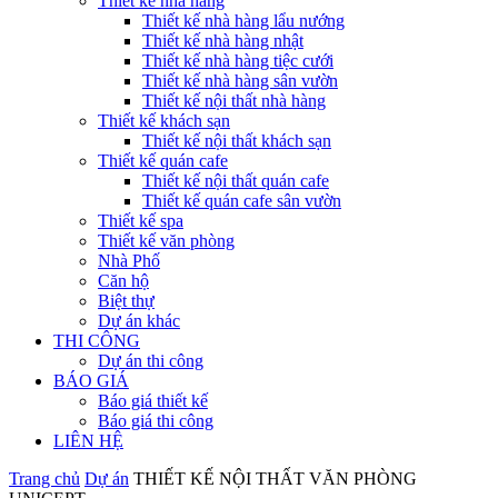
Thiết kế nhà hàng
Thiết kế nhà hàng lẩu nướng
Thiết kế nhà hàng nhật
Thiết kế nhà hàng tiệc cưới
Thiết kế nhà hàng sân vườn
Thiết kế nội thất nhà hàng
Thiết kế khách sạn
Thiết kế nội thất khách sạn
Thiết kế quán cafe
Thiết kế nội thất quán cafe
Thiết kế quán cafe sân vườn
Thiết kế spa
Thiết kế văn phòng
Nhà Phố
Căn hộ
Biệt thự
Dự án khác
THI CÔNG
Dự án thi công
BÁO GIÁ
Báo giá thiết kế
Báo giá thi công
LIÊN HỆ
Trang chủ
Dự án
THIẾT KẾ NỘI THẤT VĂN PHÒNG