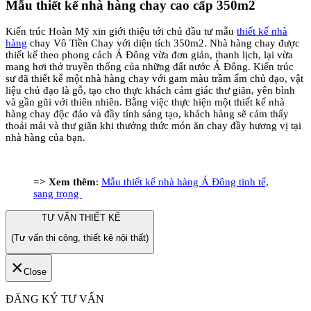
Mẫu thiết kế nhà hàng chay cao cấp 350m2
Kiến trúc Hoàn Mỹ xin giới thiệu tới chủ đầu tư mẫu
thiết kế nhà
hàng
chay Vô Tiền Chay với diện tích 350m2. Nhà hàng chay được
thiết kế theo phong cách Á Đông vừa đơn giản, thanh lịch, lại vừa
mang hơi thở truyền thống của những đất nước Á Đông. Kiến trúc
sư đã thiết kế một nhà hàng chay với gam màu trầm ấm chủ đạo, vật
liệu chủ đạo là gỗ, tạo cho thực khách cảm giác thư giãn, yên bình
và gần gũi với thiên nhiên. Bằng việc thực hiện một thiết kế nhà
hàng chay độc đáo và đầy tính sáng tạo, khách hàng sẽ cảm thấy
thoải mái và thư giãn khi thưởng thức món ăn chay đầy hương vị tại
nhà hàng của bạn.
=> Xem thêm
:
Mẫu thiết kế nhà hàng Á Đông tinh tế,
sang trọng
TƯ VẤN THIẾT KÊ
(Tư vấn thi công, thiết kê nội thất)
×
Close
ĐĂNG KÝ TƯ VẤN