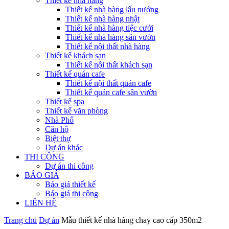
Thiết kế nhà hàng
Thiết kế nhà hàng lẩu nướng
Thiết kế nhà hàng nhật
Thiết kế nhà hàng tiệc cưới
Thiết kế nhà hàng sân vườn
Thiết kế nội thất nhà hàng
Thiết kế khách sạn
Thiết kế nội thất khách sạn
Thiết kế quán cafe
Thiết kế nội thất quán cafe
Thiết kế quán cafe sân vườn
Thiết kế spa
Thiết kế văn phòng
Nhà Phố
Căn hộ
Biệt thự
Dự án khác
THI CÔNG
Dự án thi công
BÁO GIÁ
Báo giá thiết kế
Báo giá thi công
LIÊN HỆ
Trang chủ
Dự án
Mẫu thiết kế nhà hàng chay cao cấp 350m2