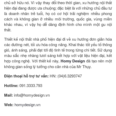
chủ sở hữu nó. Vì vậy thay đổi theo thời gian, xu hướng nội thất
hiện đại đang được ưa chuộng; đặc biệt là với những chủ đầu tư
là doanh nhân trẻ tuổi, họ có cơ hội trải nghiệm nhiều phong
cách và không gian ở nhiều môi trường, quốc gia, vùng miền
khác nhau, vì vậy họ dễ dàng định hình cho mình một gu nội
thất.
Thiết kế nội thất nhà phố hiện đại đ
i về xu hướng đơn giản hóa
các đường nét, tối ưu hóa công năng. Khai thác tốt yếu tố thông
gió, ánh sáng, phải đạt tới độ tinh tế trong từng chi tiết. Sử dụng
màu sắc nhẹ nhàng tươi sáng kết hợp với vật liệu hiện đại, kết
hợp công nghệ. Với thiết kế này,
Homy Design
đã tạo nên một
không gian sống lý tưởng cho căn nhà của Mr Thụy.
Điện thoại hỗ trợ tư vấn:
HN: (04)6.3293747
Hotline:
091.3333.793
Mail:
info@homydesign.vn
Web:
homydesign.vn