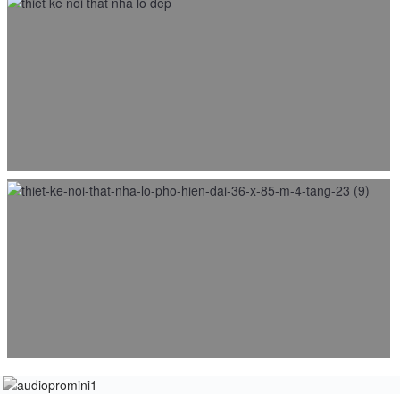
Thiết kế nội thất nhà phố gỗ óc chó Bắc Mỹ 4x10M Hà
Nội
06/08/2018
Thiết kế nội thất nhà phố lô hiện đại 4 tầng 3,6 x 8,5 M –
Hà Nội
13/10/2015