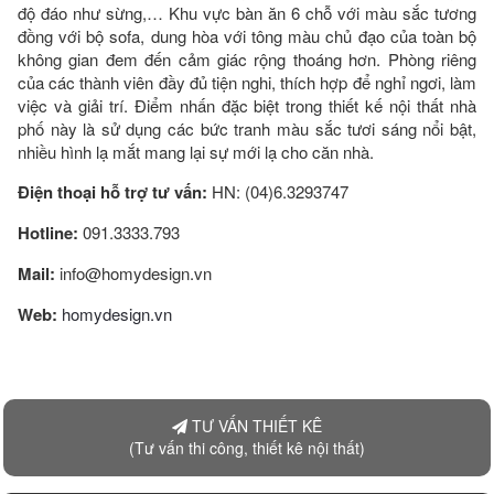
độ đáo như sừng,… Khu vực bàn ăn 6 chỗ với màu sắc tương
đồng với bộ sofa, dung hòa với tông màu chủ đạo của toàn bộ
không gian đem đến cảm giác rộng thoáng hơn. Phòng riêng
của các thành viên đầy đủ tiện nghi, thích hợp để nghỉ ngơi, làm
việc và giải trí. Điểm nhấn đặc biệt trong thiết kế nội thất nhà
phố này là sử dụng các bức tranh màu sắc tươi sáng nổi bật,
nhiều hình lạ mắt mang lại sự mới lạ cho căn nhà.
Điện thoại hỗ trợ tư vấn:
HN: (04)6.3293747
Hotline:
091.3333.793
Mail:
info@homydesign.vn
Web:
homydesign.vn
TƯ VẤN THIẾT KÊ
(Tư vấn thi công, thiết kê nội thất)