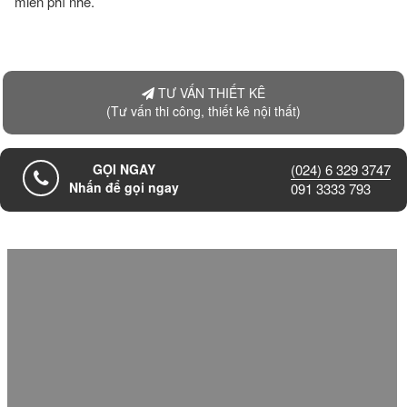
miễn phí nhé.
TƯ VẤN THIẾT KÊ
(Tư vấn thi công, thiết kê nội thất)
GỌI NGAY
(024) 6 329 3747
Nhấn để gọi ngay
091 3333 793
Thiết kế thi công Showroom thời trang mặt tiền 20m