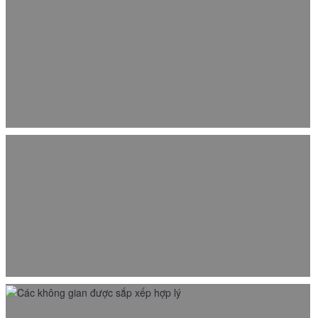
Thiết kế gian hàng trưng bày phụ kiện thời trang
12/09/2021
Thiết kế showroom thời trang 2 tầng tại Thanh Hóa
12/09/2021