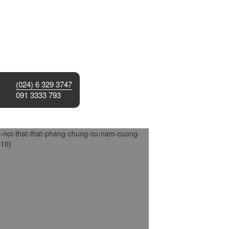
(024) 6 329 3747
091 3333 793
 kế nội thất bằng phẳng chung cư Nam
g – Mr Hùng
/2015