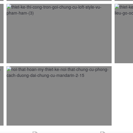
Thiết kế thi công nội thất trọn gói chung cư
Thiết
Loft Style Vũ Phạm Hàm
GARDE
19/07/2015
05/08
Thiết kế chung cư MANDARIN GARDEN 2
sang trọng với màu gỗ óc chó
15/11/2017