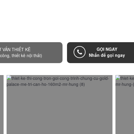
GỌI NGAY
 VẤN THIẾT KÊ
Nhấn để gọi ngay
công, thiết kê nội thất)
Thiết kế thi công chung cư GOLDEN PALACE
Thiết
Mễ Trì – Mr Hưng
Cườn
05/10/2015
24/03