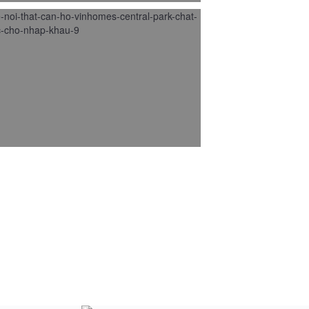
 kế nội thất căn hộ VINHOMES
NIA chất liệu gỗ óc chó
/2017