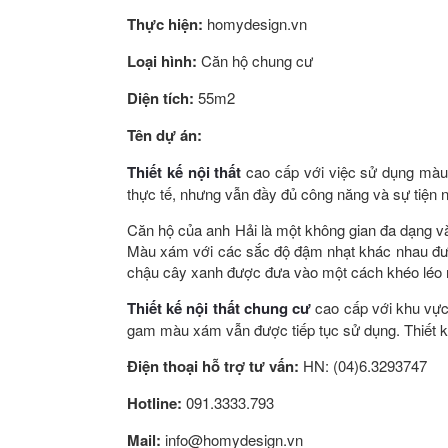
Thực hiện:
homydesign.vn
Loại hình:
Căn hộ chung cư
Diện tích:
55m2
Tên dự án:
Thiết kế nội thất
cao cấp với việc sử dụng màu 
thực tế, nhưng vẫn đầy đủ công năng và sự tiện n
Căn hộ của anh Hải là một không gian đa dạng v
Màu xám với các sắc độ đậm nhạt khác nhau đượ
chậu cây xanh được đưa vào một cách khéo léo 
Thiết kế nội thất chung cư
cao cấp với khu vực
gam màu xám vẫn được tiếp tục sử dụng. Thiết 
Điện thoại hỗ trợ tư vấn:
HN: (04)6.3293747
Hotline:
091.3333.793
Mail:
info@homydesign.vn