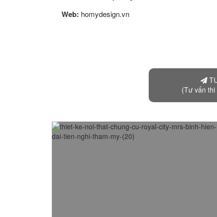
Web:
homydesign.vn
TƯ
(Tư vấn thi 
Thiết kế nội thất chung cư Royal City hiện đại
tiện nghi
01/08/2015