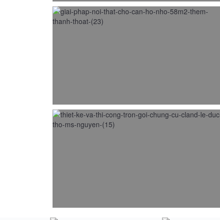
Thiết kế nội thất chung cư nhỏ 58m2 thêm
thanh thoát
19/09/2015
Thiết kế thi công nội thất chung cư Cland – Lê
Đức Thọ – Ms Nguyen
25/03/2015