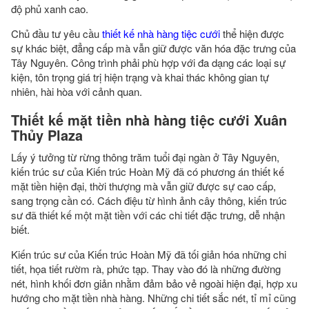
độ phủ xanh cao.
Chủ đầu tư yêu cầu
thiết kế nhà hàng tiệc cưới
thể hiện được
sự khác biệt, đẳng cấp mà vẫn giữ được văn hóa đặc trưng của
Tây Nguyên. Công trình phải phù hợp với đa dạng các loại sự
kiện, tôn trọng giá trị hiện trạng và khai thác không gian tự
nhiên, hài hòa với cảnh quan.
Thiết kế mặt tiền nhà hàng tiệc cưới Xuân
Thủy Plaza
Lấy ý tưởng từ rừng thông trăm tuổi đại ngàn ở Tây Nguyên,
kiến trúc sư của Kiến trúc Hoàn Mỹ đã có phương án thiết kế
mặt tiền hiện đại, thời thượng mà vẫn giữ được sự cao cấp,
sang trọng cần có. Cách điệu từ hình ảnh cây thông, kiến trúc
sư đã thiết kế một mặt tiền với các chi tiết đặc trưng, dễ nhận
biết.
Kiến trúc sư của Kiến trúc Hoàn Mỹ đã tối giản hóa những chi
tiết, họa tiết rườm rà, phức tạp. Thay vào đó là những đường
nét, hình khối đơn giản nhằm đảm bảo vẻ ngoài hiện đại, hợp xu
hướng cho mặt tiền nhà hàng. Những chi tiết sắc nét, tỉ mỉ cũng