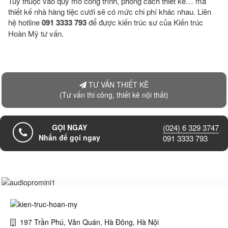
Tùy thuộc vào quy mô công trình, phong cách thiết kế… mà
thiết kế nhà hàng tiệc cưới sẽ có mức chi phí khác nhau. Liên
hệ hotline
091 3333 793
để được kiến trúc sư của Kiến trúc
Hoàn Mỹ tư vấn.
TƯ VẤN THIẾT KÊ
(Tư vấn thi công, thiết kê nội thất)
GỌI NGAY
(024) 6 329 3747
Nhấn để gọi ngay
091 3333 793
197 Trần Phú, Văn Quán, Hà Đông, Hà Nội