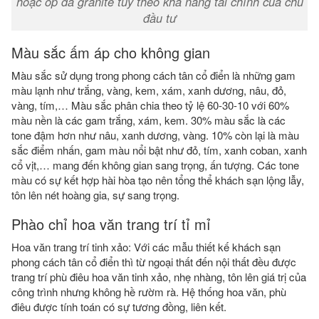
hoặc ốp đá granite tùy theo khả năng tài chính của chủ
đầu tư
Màu sắc ấm áp cho không gian
Màu sắc sử dụng trong phong cách tân cổ điển là những gam
màu lạnh như trắng, vàng, kem, xám, xanh dương, nâu, đỏ,
vàng, tím,… Màu sắc phân chia theo tỷ lệ 60-30-10 với 60%
màu nền là các gam trắng, xám, kem. 30% màu sắc là các
tone đậm hơn như nâu, xanh dương, vàng. 10% còn lại là màu
sắc điểm nhấn, gam màu nổi bật như đỏ, tím, xanh coban, xanh
cổ vịt,… mang đến không gian sang trọng, ấn tượng. Các tone
màu có sự kết hợp hài hòa tạo nên tổng thể khách sạn lộng lẫy,
tôn lên nét hoàng gia, sự sang trọng.
Phào chỉ hoa văn trang trí tỉ mỉ
Hoa văn trang trí tinh xảo: Với các mẫu thiết kế khách sạn
phong cách tân cổ điển thì từ ngoại thất đến nội thất đều được
trang trí phù điêu hoa văn tinh xảo, nhẹ nhàng, tôn lên giá trị của
công trình nhưng không hề rườm rà. Hệ thống hoa văn, phù
điêu được tính toán có sự tương đồng, liên kết.