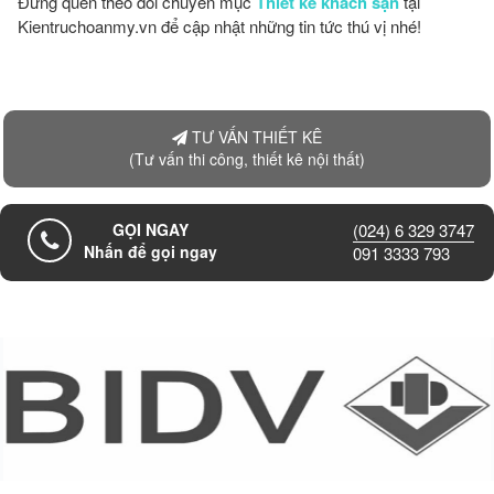
Đừng quên theo dõi chuyên mục
Thiết kế khách sạn
tại
Kientruchoanmy.vn để cập nhật những tin tức thú vị nhé!
TƯ VẤN THIẾT KÊ
(Tư vấn thi công, thiết kê nội thất)
GỌI NGAY
(024) 6 329 3747
Nhấn để gọi ngay
091 3333 793