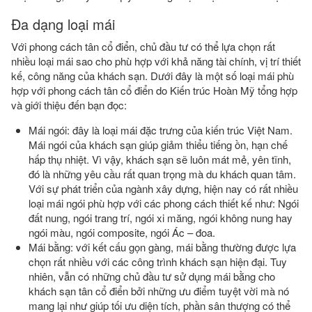
Đa dạng loại mái
Với phong cách tân cổ điển, chủ đầu tư có thể lựa chọn rất
nhiều loại mái sao cho phù hợp với khả năng tài chính, vị trí thiết
kế, công năng của khách sạn. Dưới đây là một số loại mái phù
hợp với phong cách tân cổ điển do Kiến trúc Hoàn Mỹ tổng hợp
và giới thiệu đến bạn đọc:
Mái ngói: đây là loại mái đặc trưng của kiến trúc Việt Nam.
Mái ngói của khách sạn giúp giảm thiểu tiếng ồn, hạn chế
hấp thụ nhiệt. Vì vậy, khách sạn sẽ luôn mát mẻ, yên tĩnh,
đó là những yêu cầu rất quan trọng mà du khách quan tâm.
Với sự phát triển của ngành xây dựng, hiện nay có rất nhiều
loại mái ngói phù hợp với các phong cách thiết kế như: Ngói
đất nung, ngói trang trí, ngói xi măng, ngói không nung hay
ngói màu, ngói composite, ngói Ác – đoa.
Mái bằng: với kết cấu gọn gàng, mái bằng thường được lựa
chọn rất nhiều với các công trình khách sạn hiện đại. Tuy
nhiên, vẫn có những chủ đầu tư sử dụng mái bằng cho
khách sạn tân cổ điển bởi những ưu điểm tuyệt vời mà nó
mang lại như giúp tối ưu diện tích, phần sân thượng có thể