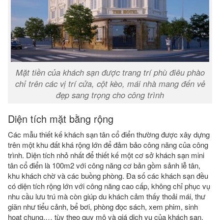
Mặt tiền của khách sạn được trang trí phù điêu phào
chỉ trên các vị trí cửa, cột kèo, mái nhà mang đến vẻ
đẹp sang trọng cho công trình
Diện tích mặt bằng rộng
Các mẫu thiết kế khách sạn tân cổ điển thường được xây dựng
trên một khu đất khá rộng lớn để đảm bảo công năng của công
trình. Diện tích nhỏ nhất để thiết kế một cơ sở khách sạn mini
tân cổ điển là 100m2 với công năng cơ bản gồm sảnh lễ tân,
khu khách chờ và các buồng phòng. Đa số các khách sạn đều
có diện tích rộng lớn với công năng cao cấp, không chỉ phục vụ
nhu cầu lưu trú mà còn giúp du khách cảm thấy thoải mái, thư
giãn như tiểu cảnh, bể bơi, phòng đọc sách, xem phim, sinh
hoạt chung,… tùy theo quy mô và giá dịch vụ của khách sạn.