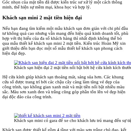
Góc nhọn của mặt tiền đã được kiến trúc sư xử lý một cách thông
minh, thể hiện sự mềm mại, khoa học và hợp lý.
Khách sạn mini 2 mặt tiền hiện đại
Nếu bạn đang tìm kiếm một mẫu khách sạn đơn giản với chi phí đầu
tư không quá cao nhưng vẫn mang đến hiệu quả kinh doanh tốt, phù
hợp với thị hiếu của đa số khách hàng thì nhất định không thể bỏ
qua mẫu thiết kế khách sạn mini 2 mặt tiền. Kiến trúc Hoàn Mỹ xin
giới thiệu đến bạn đọc một số mẫu thiết kế khách sạn phong cách
hiện đại đẹp.
Khách sạn hiện đại 2 mặt tiền nổi bật bởi hệ cửa kính kích thướ
Hệ cửa kính giúp khách sạn thoáng mát, sáng sủa hơn. Các khung
cửa sổ được trang trí bởi các chậu cây càng làm tăng vẻ đẹp của
công trình, tạo không gian xanh mát và mặt tiền nổi bật nhiều màu
sắc. Màu sơn xanh đen và trắng cũng góp phần tôn lên vẻ đẹp hiện
đại độc đáo của công trình.
Khách sạn mini có gara để xe cho khách lưu trú mang đến sự tiệ
Khách sạn được thiết kế gồm 4 tầng với màu sơn trắng chủ đạo, kết