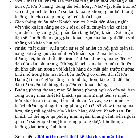
Với 2 mặt tiền, khách sạn mini sẽ tăng thêm một khoảng diện
tích cực lớn ở mảng tường dài bên hông. Như vậy, kiến trúc sư
sẽ có diện tích bố trí cửa sổ tạo khoảng không gian lưu thông
không khí cho các phòng ngủ của khách sạn.
Giao thông thuận tiện: Khách sạn có 2 mặt tiền đồng nghĩa
với việc khách hàng sẽ có 2 lối đi để di chuyển vào khách
sạn, điều này cũng góp phần làm tăng lượng khách. Sự thuận
tiện sẽ là một điểm cộng giúp khách sạn của bạn ghi điểm với
những vị khách lưu trú.
Nhiều “đất diễn”: Kiến trúc sư sẽ có nhiều cơ hội phô diễn tài
năng, sự sáng tạo của mình với khách sạn 2 mặt tiền. Các
đường nét, hình khối kiến trúc sẽ được khoe ra, mang đến vẻ
đẹp độc đáo, ấn tượng. Những khách sạn chỉ có một mặt tiền
thì khó gây ấn tượng với khách hàng do mặt tiền trước thường
khá nhỏ trong khi mặt tiền bên thường có chiều dài rất lớn.
Hai mặt tiền sẽ giúp công trình nổi bật hơn, là cơ hội để chủ
đầu tư truyền tải thông điệp đến với khách hàng.
Buồng phòng thoáng mát: Số lượng phòng ngủ có cửa sổ, ban
công trong mẫu thiết kế khách sạn mini 2 mặt tiền sẽ nhiều
hơn khách sạn một mặt tiền rất nhiều. Vì vậy, sẽ có nhiều vị
khách được nghỉ ngơi trong phòng có cửa sổ view thoáng mát
hơn, tăng trải nghiệm của khách hàng đối với khách sạn. Du
khách có thể ngồi tại phòng nhìn ngắm khung cảnh bên ngoài
qua cửa sổ giúp không khí trong phòng được lưu thông,
không gian trong lành hơn.
Xem thêm:
Bật mí bí quyết thiết kế khách sạn mặt tiền