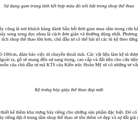
Sử dụng gam trung tính kết hợp màu đỏ nổi bật trong shop thể thao
cũng là nơi khách hàng dành hầu hết thời gian mua sắm trong cửa hàng. 
ưng bày song song dọc nhau là cách đơn giản và thường dùng nhất. Phương p
ích shop thể thao lớn hơn, chủ đầu tư có thể bài trí các tủ kệ theo tư
0-100cm, đảm bảo việc di chuyển thoải mái. Các vật liệu làm kệ tủ được
oài ra, gỗ sẽ mang đến sự sang trọng, cao cấp và đắt tiền cho cửa tiệ
ốn của chủ đầu tư mà KTS của Kiến trúc Hoàn Mỹ sẽ có những tư vấn
Kệ trưng bày giày thể thao đẹp mắt
thiết kế thêm khu trưng bày riêng cho những sản phẩm đặc biệt. Đó có t
y riêng đặt ở trung tâm shop thể thao sẽ tôn thêm vẻ đẹp và sự đắt giá 