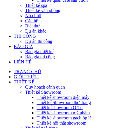
Thiết kế quán cafe sân vườn
Thiết kế spa
Thiết kế văn phòng
Nhà Phố
Căn hộ
Biệt thự
Dự án khác
THI CÔNG
Dự án thi công
BÁO GIÁ
Báo giá thiết kế
Báo giá thi công
LIÊN HỆ
TRANG CHỦ
GIỚI THIỆU
THIẾT KẾ
Quy hoạch cảnh quan
Thiết kế Showroom
Thiết kế showroom điện máy
Thiết kế Showroom thời trang
Thiết kế showroom Ô Tô
Thiết kế showroom mỹ phẩm
Thiết kế showroom gạch ốp lát
Thiết kế nội thất showroom