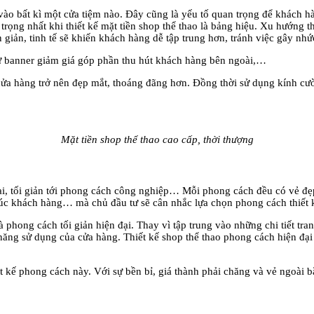
vào bất kì một cửa tiệm nào. Đây cũng là yếu tố quan trọng để khách h
ọng nhất khi thiết kế mặt tiền shop thể thao là bảng hiệu. Xu hướng t
n giản, tinh tế sẽ khiến khách hàng dễ tập trung hơn, tránh việc gây như
́ như banner giảm giá góp phần thu hút khách hàng bên ngoài,…
́p cửa hàng trở nên đẹp mắt, thoáng đãng hơn. Đồng thời sử dụng kính c
Mặt tiền shop thể thao cao cấp, thời thượng
đại, tối giản tới phong cách công nghiệp… Mỗi phong cách đều có vẻ đẹ
 khúc khách hàng… mà chủ đầu tư sẽ cân nhắc lựa chọn phong cách thiết 
phong cách tối giản hiện đại. Thay vì tập trung vào những chi tiết trang 
g năng sử dụng của cửa hàng. Thiết kế shop thể thao phong cách hiện đa
́ phong cách này. Với sự bền bỉ, giá thành phải chăng và vẻ ngoài bắt 