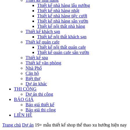
Thiết kế nhà hàng
Thiết kế nhà hàng lẩu nướng
Thiết kế nhà hàng nhật
Thiết kế nhà hàng tiệc cưới
Thiết kế nhà hàng sân vườn
Thiết kế nội thất nhà hàng
Thiết kế khách sạn
Thiết kế nội thất khách sạn
Thiết kế quán cafe
Thiết kế nội thất quán cafe
Thiết kế quán cafe sân vườn
Thiết kế spa
Thiết kế văn phòng
Nhà Phố
Căn hộ
Biệt thự
Dự án khác
THI CÔNG
Dự án thi công
BÁO GIÁ
Báo giá thiết kế
Báo giá thi công
LIÊN HỆ
Trang chủ
Dự án
19+ mẫu thiết kế shop thể thao xu hướng hiện nay