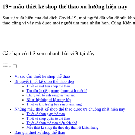
19+ mẫu thiết kế shop thể thao xu hướng hiện nay
Sau sự xuất hiện của đại dịch Covid-19, mọi người đặt vấn đề sức kh
thao cũng vì vậy mà được mọi người tìm mua nhiều hơn. Cùng Kiến 
Các bạn có thể xem nhanh bài viết tại đây
Vì sao cần thiết kế shop thể thao
Bí quyết thiết kế shop thể thao đẹp
Thiết kế mặt tiền shop thể thao
Tạo dấu ấn riêng trong phong cách thiết kế
Chú ý yếu tố ánh sáng và màu sắc
Bài trí hệ thống tủ kệ trưng bày
Thiết kế khu trưng bày sản phẩm riêng
Những mẫu thiết kế shop thể thao được ưa chuộng nhất hiện nay
Thiết kế shop giày thể thao
Thiết kế shop quần áo thể thao
Thiết kế shop thể thao diện tích nhỏ
Mẫu thiết kế shop thể thao đẹp thu hút khách hàng
Báo giá thiết kế shop thể thao