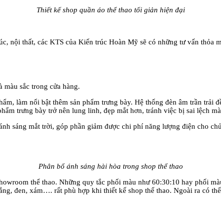
Thiết kế shop quần áo thể thao tối giản hiện đại
c, nội thất, các KTS của Kiến trúc Hoàn Mỹ sẽ có những tư vấn thỏa
à màu sắc trong cửa hàng.
̉n phẩm, làm nổi bật thêm sản phẩm trưng bày. Hệ thống đèn âm trần trả
ẩm trưng bày trở nên lung linh, đẹp mắt hơn, tránh việc bị sai lệch mà
 ánh sáng mắt trời, góp phần giảm được chi phí năng lượng điện cho ch
Phân bổ ánh sáng hài hòa trong shop thể thao
g thể showroom thể thao. Những quy tắc phối màu như 60:30:10 hay phối ma
rắng, đen, xám…. rất phù hợp khi thiết kế shop thể thao. Ngoài ra có t