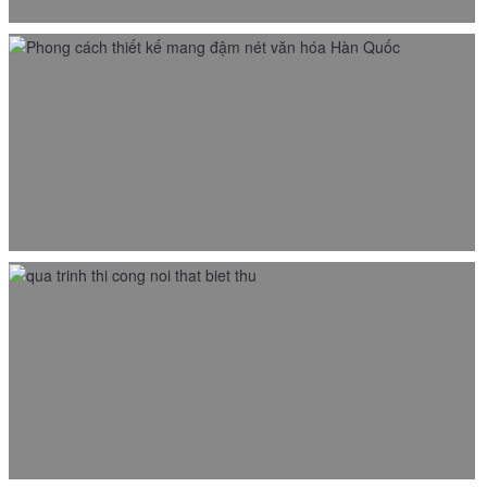
Thiết kế nhà hàng BBQ trong Lotte Mall – Nhà hàng Hàn
Quốc Leechadol 300m2
19/05/2023
5 điều phải biết trước khi làm để thi công nội thất biệt
thự đẹp
24/11/2018