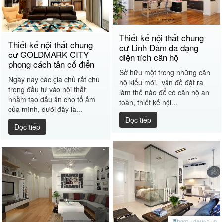
Thiết kế nội thất chung
Thiết kế nội thất chung
cư Linh Đàm đa dạng
cư GOLDMARK CITY
diện tích căn hộ
phong cách tân cổ điển
Sở hữu một trong những căn
Ngày nay các gia chủ rất chú
hộ kiểu mới, vấn đề đặt ra
trọng đầu tư vào nội thất
làm thế nào để có căn hộ an
nhằm tạo dấu ấn cho tổ ấm
toàn, thiết kế nội...
của mình, dưới đây là...
Đọc tiếp
Đọc tiếp