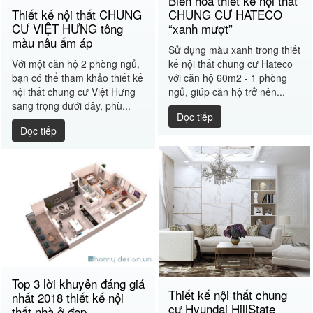
Biến hóa thiết kế nội thất
CHUNG CƯ HATECO
Thiết kế nội thất CHUNG
“xanh mượt”
CƯ VIỆT HƯNG tông
màu nâu ấm áp
Sử dụng màu xanh trong thiết
kế nội thất chung cư Hateco
Với một căn hộ 2 phòng ngủ,
với căn hộ 60m2 - 1 phòng
bạn có thể tham khảo thiết kế
ngủ, giúp căn hộ trở nên...
nội thất chung cư Việt Hưng
sang trọng dưới đây, phù...
Đọc tiếp
Đọc tiếp
Top 3 lời khuyên đáng giá
Thiết kế nội thất chung
nhất 2018 thiết kế nội
cư Hyundai HillState
thất nhà ở đẹp